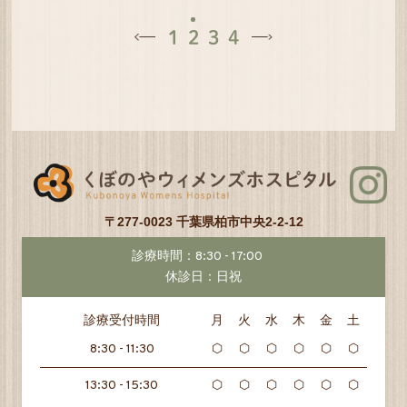
1
2
3
4
〒277-0023 千葉県柏市中央2-2-12
診療時間：8:30 - 17:00
休診日：日祝
診療受付時間
月
火
水
木
金
土
8:30 - 11:30
⬡
⬡
⬡
⬡
⬡
⬡
13:30 - 15:30
⬡
⬡
⬡
⬡
⬡
⬡