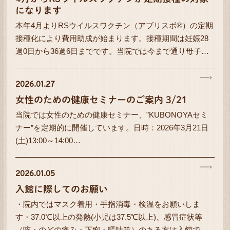
になります
本年4月よりRSウイルスワクチン（アブリスボ®）の定期
接種化により費用助成が始まります。接種期間は妊娠28
週0日から36週6日までです。当院では今まで通り母子…
2026.01.27
女性のための健康セミナーのご案内 3/21
当院では女性のための健康セミナー、”KUBONOYAセミ
ナー”を定期的に開催しています。日時：2026年3月21日
(土)13:00～14:00…
2026.01.05
入館に際してのお願い
・院内ではマスク着用・手指消毒・検温をお願いしま
す・37.0℃以上の発熱(小児は37.5℃以上)、感冒症状等
（咳・のどの痛み・下痢・嘔吐等）のある方は入館で