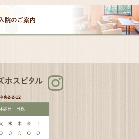
入院のご案内
中央2-2-12
休診日：日祝
火
水
木
金
土
⬡
⬡
⬡
⬡
⬡