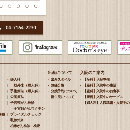
⬡
⬡
⬡
⬡
⬡
04-7164-2230
出産について
入院のご案内
婦人科
出産スタイル
【産科】入院準備
一般外来（婦人科）
無痛分娩
【産科】入院中の生活
手術療法（婦人科）
分娩予約について
【産科】入院中のお食事
栄養療法
新生児について
【産科】入院中のサービス
子宮頸がん検診
【婦人科】入院準備・入院中の
・子宮頸がんワクチン
接種
ブライダルチェック
乳腺外来
柏市がん検診・検査