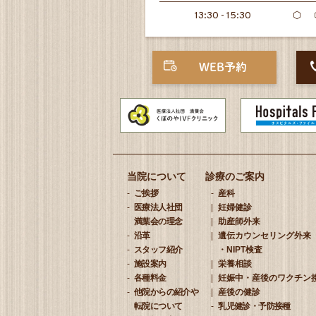
13:30 - 15:30
⬡
WEB予約
当院について
診療のご案内
ご挨拶
産科
医療法人社団
妊婦健診
満葉会の理念
助産師外来
沿革
遺伝カウンセリング外来
スタッフ紹介
・NIPT検査
施設案内
栄養相談
各種料金
妊娠中・産後のワクチン
他院からの紹介や
産後の健診
転院について
乳児健診・予防接種