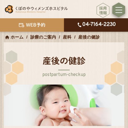
04-7164-2230
WEB予約
ホーム
診療のご案内
産科
産後の健診
産後の健診
postpartum-checkup