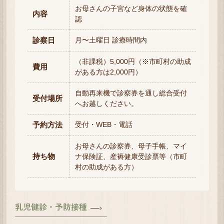
お母さんの子宮など身体の状態を確
内容
認
診察日
月〜土曜日 診療時間内
（非課税）5,000円（※市町村の助成
費用
がある方は2,000円）
自動再来機で診察券を通し総合受付
受付場所
へお越しください。
予約方法
受付・WEB・電話
お母さんの診察券、母子手帳、マイ
持ち物
ナ保険証、産褥健康受診票等（市町
村の助成がある方）
乳児健診・予防接種