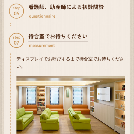
看護師、助産師による初診問診
step
06
questionnaire
待合室でお待ちください
step
07
measurement
ディスプレイでお呼びするまで待合室でお待ちくださ
い。