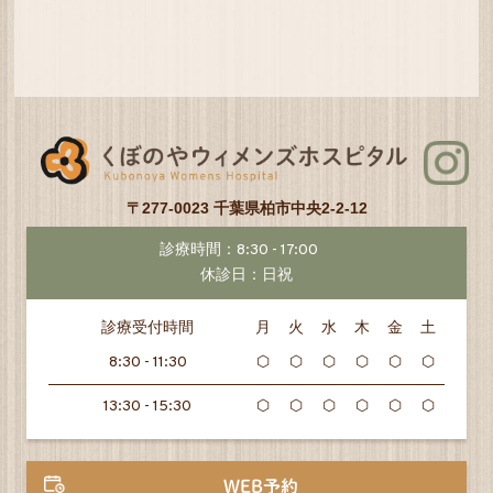
〒277-0023 千葉県柏市中央2-2-12
診療時間：8:30 - 17:00
休診日：日祝
診療受付時間
月
火
水
木
金
土
8:30 - 11:30
⬡
⬡
⬡
⬡
⬡
⬡
13:30 - 15:30
⬡
⬡
⬡
⬡
⬡
⬡
WEB予約