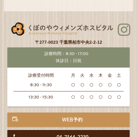
〒277-0023 千葉県柏市中央2-2-12
診療時間：8:30 - 17:00
休診日：日祝
診療受付時間
月
火
水
木
金
土
8:30 - 11:30
⬡
⬡
⬡
⬡
⬡
⬡
13:30 - 15:30
⬡
⬡
⬡
⬡
⬡
⬡
WEB予約