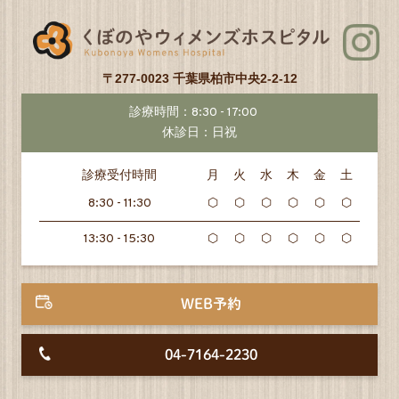
〒277-0023 千葉県柏市中央2-2-12
診療時間：8:30 - 17:00
休診日：日祝
診療受付時間
月
火
水
木
金
土
8:30 - 11:30
⬡
⬡
⬡
⬡
⬡
⬡
13:30 - 15:30
⬡
⬡
⬡
⬡
⬡
⬡
WEB予約
04-7164-2230